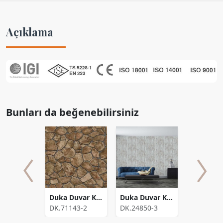
Açıklama
Bunları da beğenebilirsiniz
Nova
Duka Duvar Kağıdı Inception Age DK.71143-2 (16,2 m2)
Duka Duvar Kagidi Voyage Roma DK.24850-3 (10,653 m2)
240-6
DK.71143-2
DK.24850-3
DK.12122