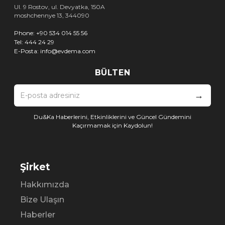
Ul. 9 Rostov, ul. Devyatka, 150A
moshchennye 13, 344090
Phone:
+90 534 014 55 56
Tel:
444 24 29
E-Posta:
info@evdema.com
BÜLTEN
→
Du&Ka Haberlerini, Etkinliklerini ve Güncel Gündemini
Kaçırmamak için Kaydolun!
Şirket
Hakkımızda
Bize Ulaşın
Haberler