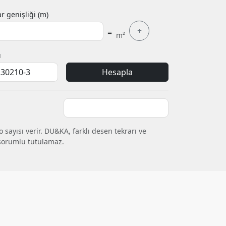
r genişliği (m)
+
=
m²
ı
Hesapla
 sayısı verir. DU&KA, farklı desen tekrarı ve
sorumlu tutulamaz.