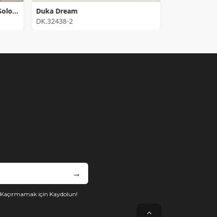
Duka Duvar Kağıdı Inception Solo DK.71135-2 (16,2 m2)
Duka Dream
DK.32438-2
DK.61136-4
→
i Kaçırmamak için Kaydolun!
⌃