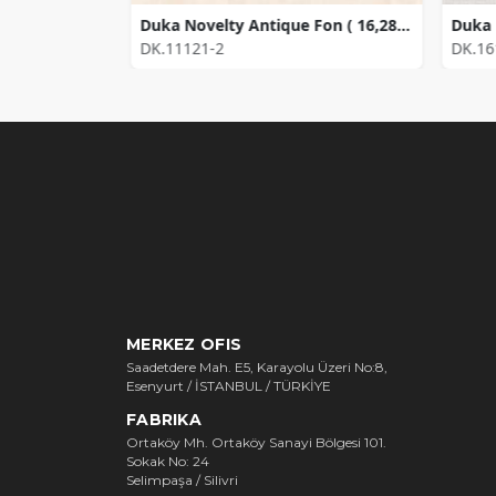
Duka Duvar Kağıdı Elite Classic JasmineDK.N12148-4(10,653 m2)
Duka Novelty Antique Fon ( 16,2816 m2 )
DK.11121-2
DK.16
MERKEZ OFIS
Saadetdere Mah. E5, Karayolu Üzeri No:8,
Esenyurt / İSTANBUL / TÜRKİYE
FABRIKA
Ortaköy Mh. Ortaköy Sanayi Bölgesi 101.
Sokak No: 24
Selimpaşa / Silivri