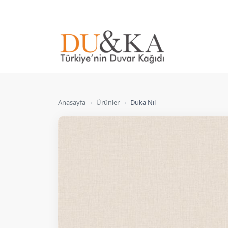
Anasayfa
›
Ürünler
›
Duka Nil