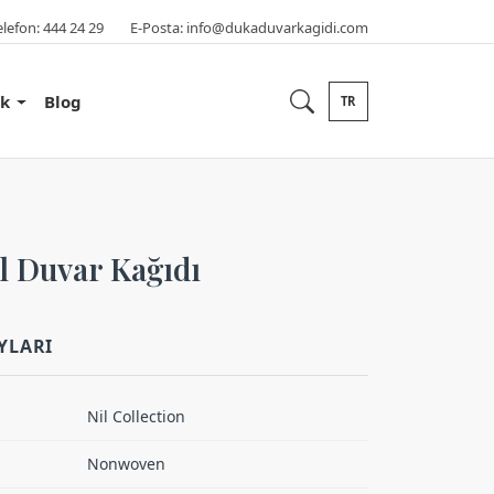
elefon:
444 24 29
E-Posta:
info@dukaduvarkagidi.com
ik
Blog
TR
l Duvar Kağıdı
YLARI
Nil Collection
Nonwoven