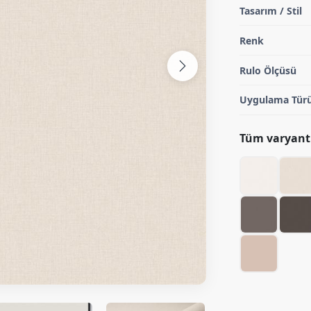
Tasarım / Stil
Renk
Rulo Ölçüsü
Uygulama Tür
Tüm varyantl