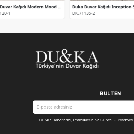
Duka Duvar Kağıdı Modern Mood Fabric DK.16120-1 (16,2816 m2)
120-1
DK.71135-2
BÜLTEN
Du&Ka Haberlerini, Etkinliklerini ve Güncel Gündemin