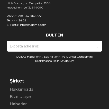
Ul. 9 Rostov, ul. Devyatka, 150A
moshchennye 13, 344090
Phone:
+90 534 014 55 56
Tel:
444 24 29
E-Posta:
info@evdema.com
BÜLTEN
→
Du&Ka Haberlerini, Etkinliklerini ve Güncel Gündemini
Kaçırmamak için Kaydolun!
Şirket
Hakkımızda
Bize Ulaşın
Haberler