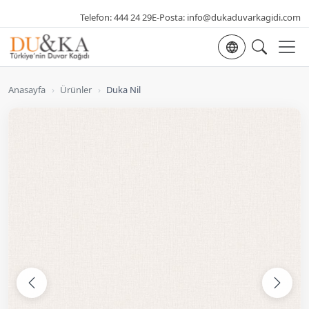
Telefon:
444 24 29
E-Posta:
info@dukaduvarkagidi.com
Dil seçimi
Anasayfa
›
Ürünler
›
Duka Nil