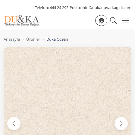
Telefon:
444 24 29
E-Posta:
info@dukaduvarkagidi.com
Dil seçimi
Anasayfa
›
Ürünler
›
Duka Ocean