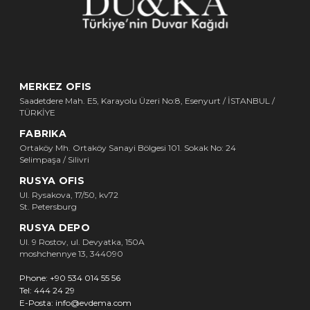
MERKEZ OFIS
Saadetdere Mah. E5, Karayolu Üzeri No:8, Esenyurt / İSTANBUL /
TÜRKİYE
FABRIKA
Ortaköy Mh. Ortaköy Sanayi Bölgesi 101. Sokak No: 24
Selimpaşa / Silivri
RUSYA OFIS
Ul. Rysakova, 17/50, kv72
St. Petersburg
RUSYA DEPO
Ul. 9 Rostov, ul. Devyatka, 150A
moshchennye 13, 344090
Phone:
+90 534 014 55 56
Tel:
444 24 29
E-Posta:
info@evdema.com