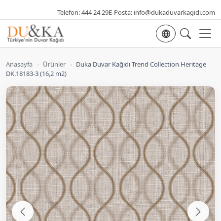
Telefon:
444 24 29
E-Posta:
info@dukaduvarkagidi.com
Dil seçimi
Anasayfa
›
Ürünler
›
Duka Duvar Kağıdı Trend Collection Heritage
DK.18183-3 (16,2 m2)