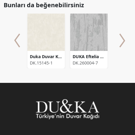
Bunları da beğenebilirsiniz
Rain
Duka Duvar Kağıdı Kids Collection Balloon DK.15145-1 (16,2 m2)
DUKA Eftelia Fon
DUKA Eli
288-7
DK.15145-1
DK.260004-7
DK.27020