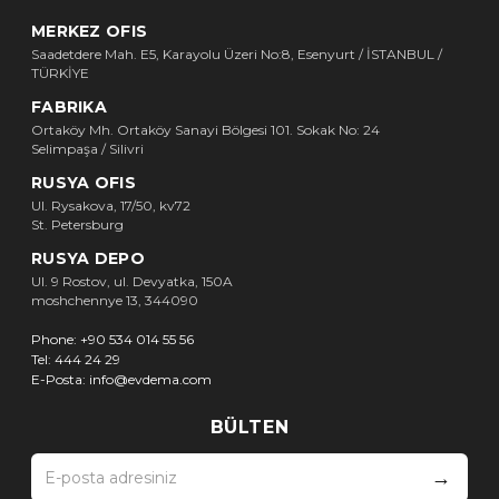
MERKEZ OFIS
Saadetdere Mah. E5, Karayolu Üzeri No:8, Esenyurt / İSTANBUL /
TÜRKİYE
FABRIKA
Ortaköy Mh. Ortaköy Sanayi Bölgesi 101. Sokak No: 24
Selimpaşa / Silivri
RUSYA OFIS
Ul. Rysakova, 17/50, kv72
St. Petersburg
RUSYA DEPO
Ul. 9 Rostov, ul. Devyatka, 150A
moshchennye 13, 344090
Phone:
+90 534 014 55 56
Tel:
444 24 29
E-Posta:
info@evdema.com
BÜLTEN
→