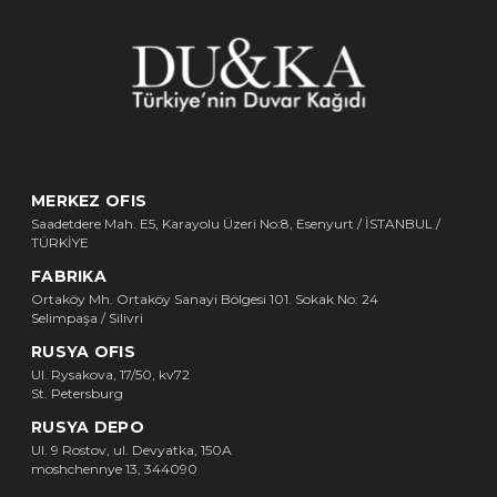
MERKEZ OFIS
Saadetdere Mah. E5, Karayolu Üzeri No:8, Esenyurt / İSTANBUL /
TÜRKİYE
FABRIKA
Ortaköy Mh. Ortaköy Sanayi Bölgesi 101. Sokak No: 24
Selimpaşa / Silivri
RUSYA OFIS
Ul. Rysakova, 17/50, kv72
St. Petersburg
RUSYA DEPO
Ul. 9 Rostov, ul. Devyatka, 150A
moshchennye 13, 344090