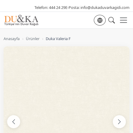
Telefon:
444 24 29
E-Posta:
info@dukaduvarkagidi.com
Dil seçimi
Anasayfa
›
Ürünler
›
Duka Valeria F