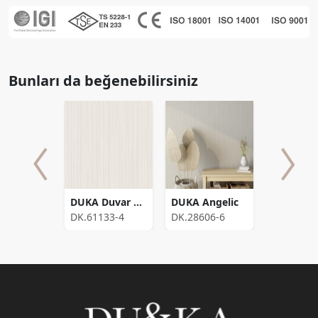
Bunları da beğenebilirsiniz
Duka Duvar Kağıdı Legend Paisley DK.81152-1 (16,2 m2)
DUKA Duvar Kağıdı 350 Gramaj Vicenza Laimas Fon DK.61133-4 Kaplama Alanı (10,6m2)
DUKA Angelic
152-1
DK.61133-4
DK.28606-6
DK.71149