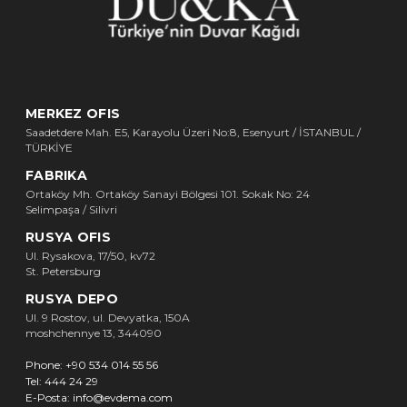
MERKEZ OFIS
Saadetdere Mah. E5, Karayolu Üzeri No:8, Esenyurt / İSTANBUL /
TÜRKİYE
FABRIKA
Ortaköy Mh. Ortaköy Sanayi Bölgesi 101. Sokak No: 24
Selimpaşa / Silivri
RUSYA OFIS
Ul. Rysakova, 17/50, kv72
St. Petersburg
RUSYA DEPO
Ul. 9 Rostov, ul. Devyatka, 150A
moshchennye 13, 344090
Phone:
+90 534 014 55 56
Tel:
444 24 29
E-Posta:
info@evdema.com