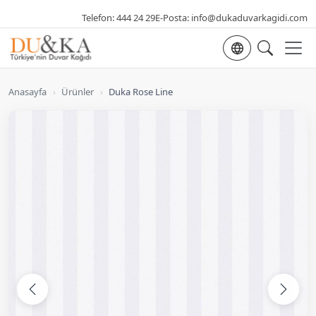
Telefon:
444 24 29
E-Posta:
info@dukaduvarkagidi.com
Dil seçimi
Anasayfa
›
Ürünler
›
Duka Rose Line