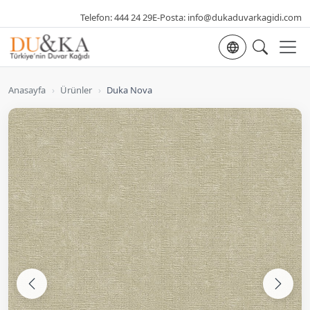
Telefon:
444 24 29
E-Posta:
info@dukaduvarkagidi.com
Dil seçimi
Anasayfa
›
Ürünler
›
Duka Nova