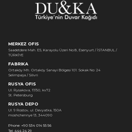
MERKEZ OFIS
Saadetdere Mah. E5, Karayolu Üzeri No:8, Esenyurt / İSTANBUL /
TÜRKİYE
FABRIKA
Ortaköy Mh. Ortaköy Sanayi Bölgesi 101. Sokak No: 24
Selimpaşa / Silivri
RUSYA OFIS
Ul. Rysakova, 17/50, kv72
St. Petersburg
RUSYA DEPO
Ul. 9 Rostov, ul. Devyatka, 150A
moshchennye 13, 344090
Phone:
+90 534 014 55 56
Tel:
444 24 29