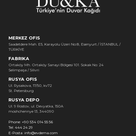
MERKEZ OFIS
Saadetdere Mah. E5, Karayolu Üzeri No:8, Esenyurt / İSTANBUL /
TÜRKİYE
FABRIKA
Ortaköy Mh. Ortaköy Sanayi Bölgesi 101. Sokak No: 24
Selimpaşa / Silivri
RUSYA OFIS
Ul. Rysakova, 17/50, kv72
St. Petersburg
RUSYA DEPO
Ul. 9 Rostov, ul. Devyatka, 150A
moshchennye 13, 344090
Phone:
+90 534 014 55 56
Tel:
444 24 29
E-Posta:
info@evdema.com