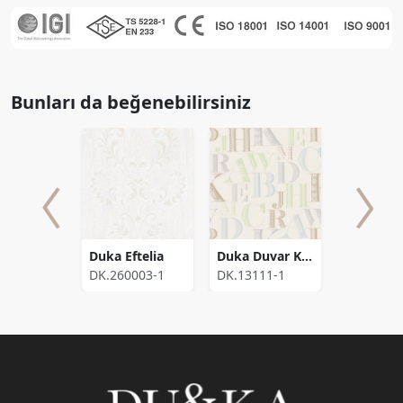
Bunları da beğenebilirsiniz
Duka Duvar Kağıdı Freedom Birds DK.14253-1 (16,2 m2)
Duka Eftelia
Duka Duvar Kağıdı Desing Plus Word DK.13111-1 (16,2 m2)
253-1
DK.260003-1
DK.13111-1
DK.15181