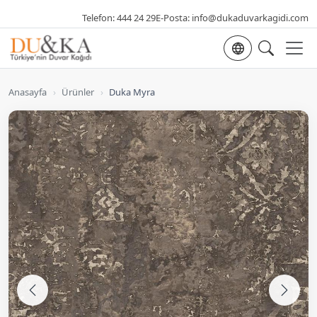
Telefon:
444 24 29
E-Posta:
info@dukaduvarkagidi.com
Dil seçimi
Anasayfa
›
Ürünler
›
Duka Myra