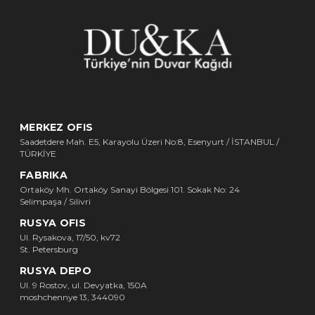
MERKEZ OFIS
Saadetdere Mah. E5, Karayolu Üzeri No:8, Esenyurt / İSTANBUL /
TÜRKİYE
FABRIKA
Ortaköy Mh. Ortaköy Sanayi Bölgesi 101. Sokak No: 24
Selimpaşa / Silivri
RUSYA OFIS
Ul. Rysakova, 17/50, kv72
St. Petersburg
RUSYA DEPO
Ul. 9 Rostov, ul. Devyatka, 150A
moshchennye 13, 344090