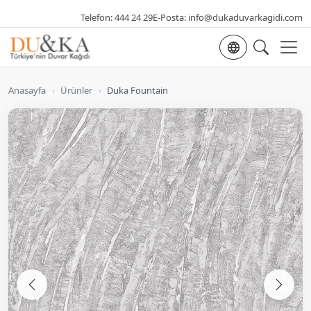
Telefon:
444 24 29
E-Posta:
info@dukaduvarkagidi.com
Dil seçimi
Anasayfa
›
Ürünler
›
Duka Fountain