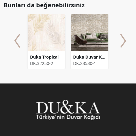
Bunları da beğenebilirsiniz
Duka Duvar Kağıdı Secret Palace Diamond Collection Muse DK.21161-4 (10,653 m2)
Duka Tropical
Duka Duvar Kağıdı Lifestyle Angel DK.23530-1 (10,598 m2)
161-4
DK.32250-2
DK.23530-1
DK.29310