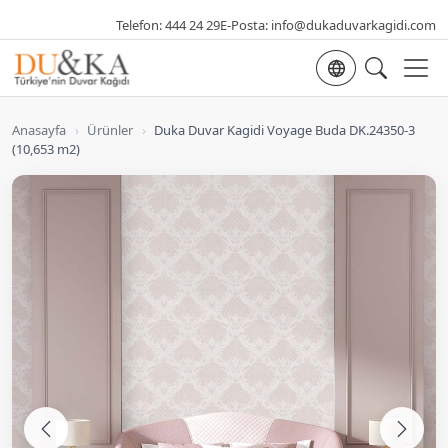
Telefon:
444 24 29
E-Posta:
info@dukaduvarkagidi.com
Dil seçimi
Anasayfa
›
Ürünler
›
Duka Duvar Kagidi Voyage Buda DK.24350-3
(10,653 m2)