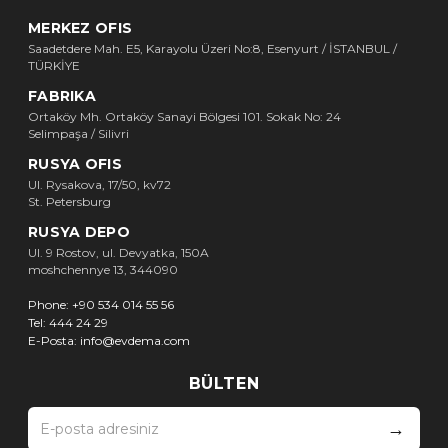
MERKEZ OFIS
Saadetdere Mah. E5, Karayolu Üzeri No:8, Esenyurt / İSTANBUL /
TÜRKİYE
FABRIKA
Ortaköy Mh. Ortaköy Sanayi Bölgesi 101. Sokak No: 24
Selimpaşa / Silivri
RUSYA OFIS
Ul. Rysakova, 17/50, kv72
St. Petersburg
RUSYA DEPO
Ul. 9 Rostov, ul. Devyatka, 150A
moshchennye 13, 344090
Phone:
+90 534 014 55 56
Tel:
444 24 29
E-Posta:
info@evdema.com
BÜLTEN
→