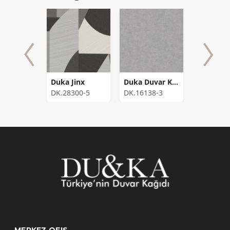
Duka Duvar Kağıdı Natura Oslo DK.22220-1 (10,653 m2)
Duka Jinx
Duka Duvar Kağıdı Modern Mood Vega F DK.16138-3 (16,2816 m2)
220-1
DK.28300-5
DK.16138-3
DK.16114
MERKEZ OFIS