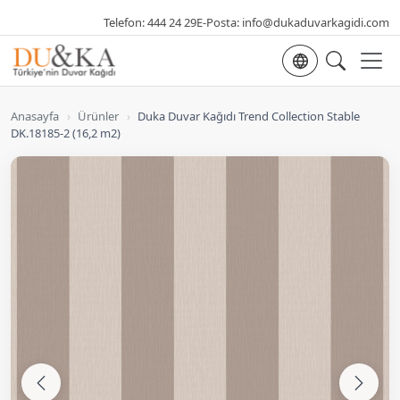
Telefon:
444 24 29
E-Posta:
info@dukaduvarkagidi.com
Dil seçimi
Anasayfa
›
Ürünler
›
Duka Duvar Kağıdı Trend Collection Stable
DK.18185-2 (16,2 m2)