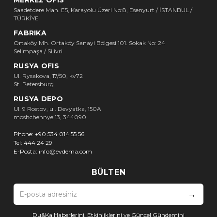
Saadetdere Mah. E5, Karayolu Üzeri No:8, Esenyurt / İSTANBUL /
TÜRKİYE
FABRIKA
Ortaköy Mh. Ortaköy Sanayi Bölgesi 101. Sokak No: 24
Selimpaşa / Silivri
RUSYA OFIS
Ul. Rysakova, 17/50, kv72
St. Petersburg
RUSYA DEPO
Ul. 9 Rostov, ul. Devyatka, 150A
moshchennye 13, 344090
Phone:
+90 534 014 55 56
Tel:
444 24 29
E-Posta:
info@evdema.com
BÜLTEN
→
Du&Ka Haberlerini, Etkinliklerini ve Güncel Gündemini