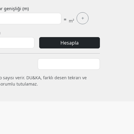
r genişliği (m)
+
=
m²
ı
Hesapla
 sayısı verir. DU&KA, farklı desen tekrarı ve
sorumlu tutulamaz.