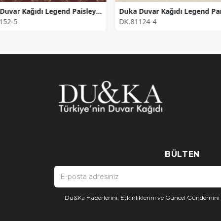
Duka Duvar Kağıdı Legend Paisley DK.81152-5 (16,2 m2)
152-5
DK.81124-4
BÜLTEN
Du&Ka Haberlerini, Etkinliklerini ve Güncel Gündemin