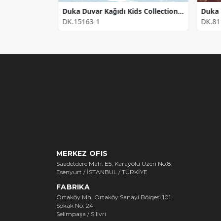
Duka Duvar Kağıdı Modern Mood Natural DK.16115-1 (16,2816 m2)
Duka Duvar Kağıdı Kids Collection Marin DK.15163-1 (16,2 m2)
DK.15163-1
DK.81
MERKEZ OFIS
Saadetdere Mah. E5, Karayolu Üzeri No:8,
Esenyurt / İSTANBUL / TÜRKİYE
FABRIKA
Ortaköy Mh. Ortaköy Sanayi Bölgesi 101.
Sokak No: 24
Selimpaşa / Silivri