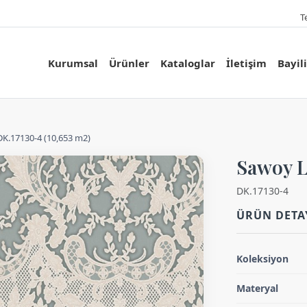
T
Kurumsal
Ürünler
Kataloglar
İletişim
Bayil
K.17130-4 (10,653 m2)
Sawoy L
DK.17130-4
ÜRÜN DETA
Koleksiyon
Materyal