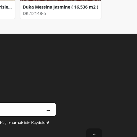
Duka Duvar Kağıdı Legend Parisienne DK.81124-4 (16,2 m2)
Duka Messina Jasmine ( 16,536 m2 )
Duka Pera
DK.12148-5
DK.32880-9
→
i Kaçırmamak için Kaydolun!
⌃