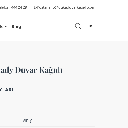
elefon:
444 24 29
E-Posta:
info@dukaduvarkagidi.com
ik
Blog
TR
ady Duvar Kağıdı
YLARI
Vinly