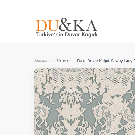
Anasayfa
›
Ürünler
›
Duka Duvar Kağıdı Sawoy Lady D