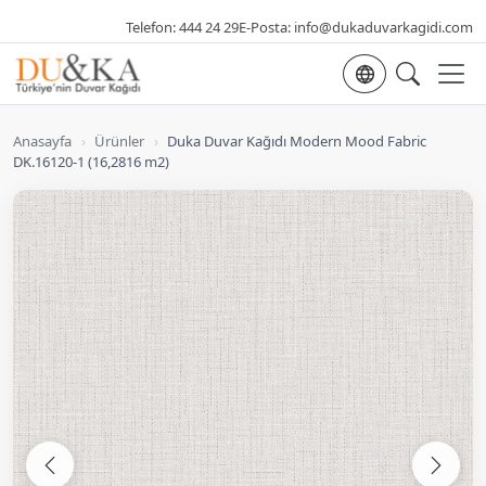
Telefon:
444 24 29
E-Posta:
info@dukaduvarkagidi.com
Dil seçimi
Anasayfa
›
Ürünler
›
Duka Duvar Kağıdı Modern Mood Fabric
DK.16120-1 (16,2816 m2)