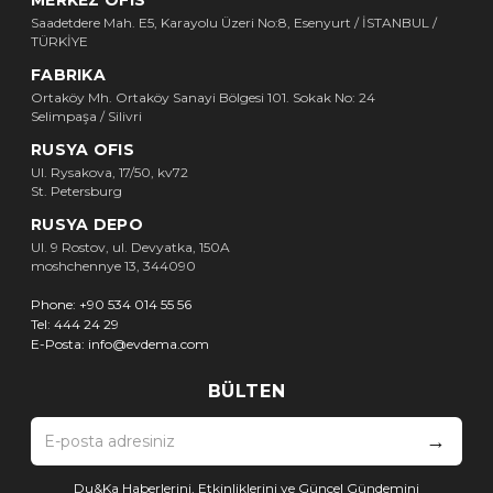
Saadetdere Mah. E5, Karayolu Üzeri No:8, Esenyurt / İSTANBUL /
TÜRKİYE
FABRIKA
Ortaköy Mh. Ortaköy Sanayi Bölgesi 101. Sokak No: 24
Selimpaşa / Silivri
RUSYA OFIS
Ul. Rysakova, 17/50, kv72
St. Petersburg
RUSYA DEPO
Ul. 9 Rostov, ul. Devyatka, 150A
moshchennye 13, 344090
Phone:
+90 534 014 55 56
Tel:
444 24 29
E-Posta:
info@evdema.com
BÜLTEN
→
Du&Ka Haberlerini, Etkinliklerini ve Güncel Gündemini