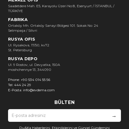
Saadetdere Mah. E5, Karayolu Üzeri No:8, Esenyurt / İSTANBUL /
TÜRKİYE
FABRIKA
Ortaköy Mh. Ortaköy Sanayi Bölgesi 101. Sokak No: 24
Selimpaşa / Silivri
RUSYA OFIS
Ul. Rysakova, 17/50, kv72
St. Petersburg
RUSYA DEPO
Ul. 9 Rostov, ul. Devyatka, 150A
moshchennye 13, 344090
Phone:
+90 534 014 55 56
Tel:
444 24 29
E-Posta:
info@evdema.com
BÜLTEN
→
Du&Ka Haberlerini, Etkinliklerini ve Güncel Gündemini