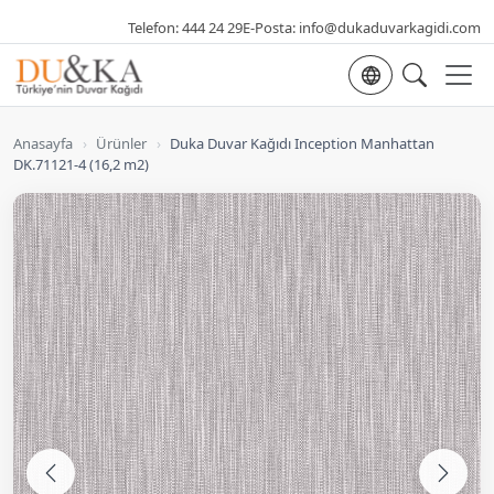
Telefon:
444 24 29
E-Posta:
info@dukaduvarkagidi.com
Dil seçimi
Anasayfa
›
Ürünler
›
Duka Duvar Kağıdı Inception Manhattan
DK.71121-4 (16,2 m2)