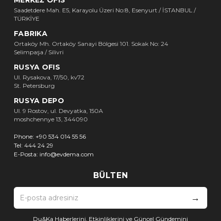
Saadetdere Mah. E5, Karayolu Üzeri No:8, Esenyurt / İSTANBUL /
TÜRKİYE
FABRIKA
Ortaköy Mh. Ortaköy Sanayi Bölgesi 101. Sokak No: 24
Selimpaşa / Silivri
RUSYA OFIS
Ul. Rysakova, 17/50, kv72
St. Petersburg
RUSYA DEPO
Ul. 9 Rostov, ul. Devyatka, 150A
moshchennye 13, 344090
Phone:
+90 534 014 55 56
Tel:
444 24 29
E-Posta:
info@evdema.com
BÜLTEN
→
Du&Ka Haberlerini, Etkinliklerini ve Güncel Gündemini