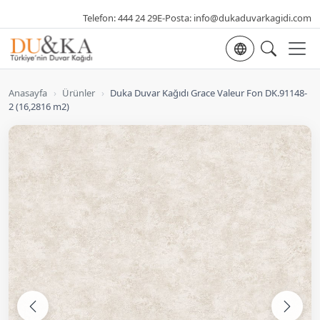
Telefon:
444 24 29
E-Posta:
info@dukaduvarkagidi.com
Dil seçimi
Anasayfa
›
Ürünler
›
Duka Duvar Kağıdı Grace Valeur Fon DK.91148-
2 (16,2816 m2)