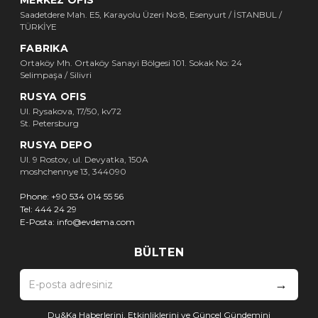
Saadetdere Mah. E5, Karayolu Üzeri No:8, Esenyurt / İSTANBUL /
TÜRKİYE
FABRIKA
Ortaköy Mh. Ortaköy Sanayi Bölgesi 101. Sokak No: 24
Selimpaşa / Silivri
RUSYA OFIS
Ul. Rysakova, 17/50, kv72
St. Petersburg
RUSYA DEPO
Ul. 9 Rostov, ul. Devyatka, 150A
moshchennye 13, 344090
Phone:
+90 534 014 55 56
Tel:
444 24 29
E-Posta:
info@evdema.com
BÜLTEN
→
Du&Ka Haberlerini, Etkinliklerini ve Güncel Gündemini