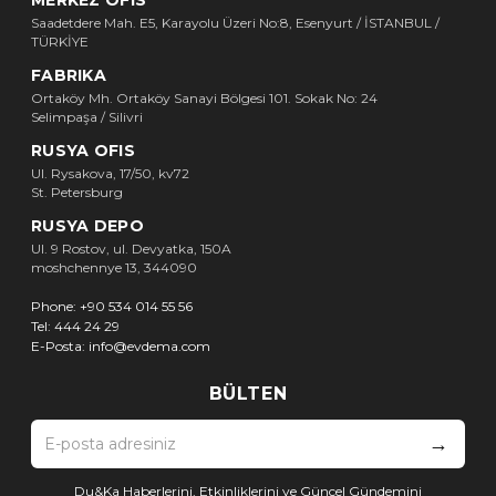
Saadetdere Mah. E5, Karayolu Üzeri No:8, Esenyurt / İSTANBUL /
TÜRKİYE
FABRIKA
Ortaköy Mh. Ortaköy Sanayi Bölgesi 101. Sokak No: 24
Selimpaşa / Silivri
RUSYA OFIS
Ul. Rysakova, 17/50, kv72
St. Petersburg
RUSYA DEPO
Ul. 9 Rostov, ul. Devyatka, 150A
moshchennye 13, 344090
Phone:
+90 534 014 55 56
Tel:
444 24 29
E-Posta:
info@evdema.com
BÜLTEN
→
Du&Ka Haberlerini, Etkinliklerini ve Güncel Gündemini