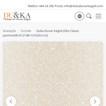
Telefon:
444 24 29
E-Posta:
info@dukaduvarkagidi.com
Dil seçimi
Anasayfa
›
Ürünler
›
Duka Duvar Kağıdı Elite Classic
JasmineDK.N12148-1(10,653 m2)