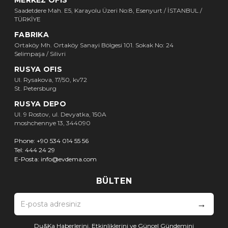
Saadetdere Mah. E5, Karayolu Üzeri No:8, Esenyurt / İSTANBUL /
TÜRKİYE
FABRIKA
Ortaköy Mh. Ortaköy Sanayi Bölgesi 101. Sokak No: 24
Selimpaşa / Silivri
RUSYA OFIS
Ul. Rysakova, 17/50, kv72
St. Petersburg
RUSYA DEPO
Ul. 9 Rostov, ul. Devyatka, 150A
moshchennye 13, 344090
Phone:
+90 534 014 55 56
Tel:
444 24 29
E-Posta:
info@evdema.com
BÜLTEN
→
Du&Ka Haberlerini, Etkinliklerini ve Güncel Gündemini