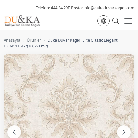
Telefon:
444 24 29
E-Posta:
info@dukaduvarkagidi.com
Dil seçimi
Anasayfa
›
Ürünler
›
Duka Duvar Kağıdı Elite Classic Elegant
DK.N11151-2(10,653 m2)