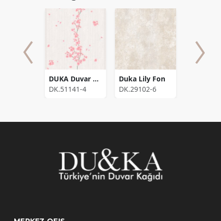
Braga
DUKA Duvar Kağıdı 350 Gramaj Aria Cherry DK.51141-4 Kaplama Alanı (10,6 m2)
Duka Lily Fon
Duka My
116-2
DK.51141-4
DK.29102-6
DK.30382
MERKEZ OFIS