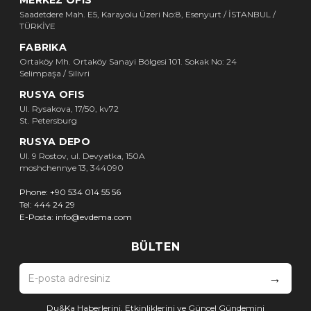
Saadetdere Mah. E5, Karayolu Üzeri No:8, Esenyurt / İSTANBUL /
TÜRKİYE
FABRIKA
Ortaköy Mh. Ortaköy Sanayi Bölgesi 101. Sokak No: 24
Selimpaşa / Silivri
RUSYA OFIS
Ul. Rysakova, 17/50, kv72
St. Petersburg
RUSYA DEPO
Ul. 9 Rostov, ul. Devyatka, 150A
moshchennye 13, 344090
Phone:
+90 534 014 55 56
Tel:
444 24 29
E-Posta:
info@evdema.com
BÜLTEN
→
Du&Ka Haberlerini, Etkinliklerini ve Güncel Gündemini