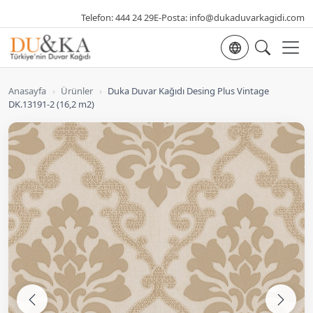
Telefon:
444 24 29
E-Posta:
info@dukaduvarkagidi.com
Dil seçimi
Anasayfa
›
Ürünler
›
Duka Duvar Kağıdı Desing Plus Vintage
DK.13191-2 (16,2 m2)