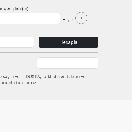
r genişliği (m)
+
=
m²
ı
Hesapla
 sayısı verir. DU&KA, farklı desen tekrarı ve
sorumlu tutulamaz.