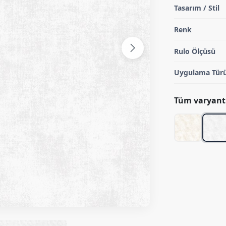
Tasarım / Stil
Renk
Rulo Ölçüsü
Uygulama Tür
Tüm varyantl