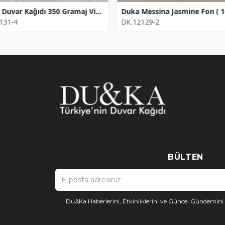
DUKA Duvar Kağıdı 350 Gramaj Vicenza Ramoscello Fon DK.61131-4 Kaplama Alanı (10,6m2)
131-4
DK.12129-2
BÜLTEN
Du&Ka Haberlerini, Etkinliklerini ve Güncel Gündemin