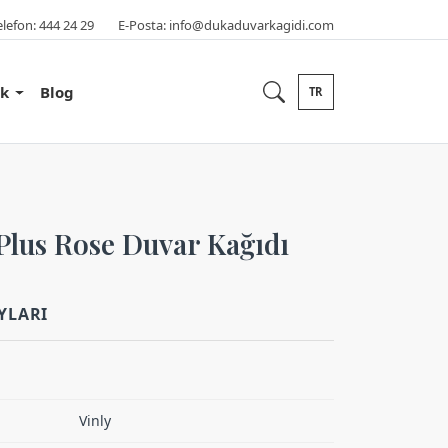
elefon:
444 24 29
E-Posta:
info@dukaduvarkagidi.com
ik
Blog
TR
Plus Rose Duvar Kağıdı
YLARI
Vinly