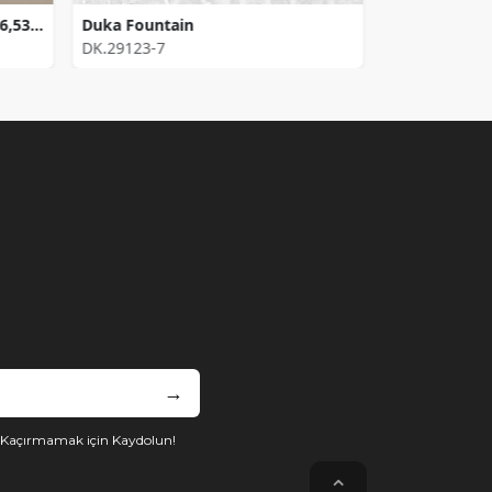
Duka Messina Jasmine Fon ( 16,536 m2 )
Duka Fountain
DK.29123-7
DK.21651-4
→
i Kaçırmamak için Kaydolun!
⌃