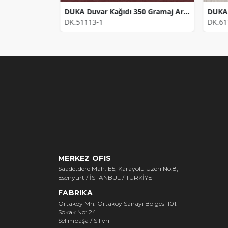
DUKA Duvar Kağıdı Gramaj 350 Diamond Zippy Fon DK.23119-1
DUKA Duvar Kağıdı 350 Gramaj Aria Magnolia Fon DK.51113-1 Kaplama Alanı (10,6 m2)
DK.51113-1
DK.61
MERKEZ OFIS
Saadetdere Mah. E5, Karayolu Üzeri No:8,
Esenyurt / İSTANBUL / TÜRKİYE
FABRIKA
Ortaköy Mh. Ortaköy Sanayi Bölgesi 101.
Sokak No: 24
Selimpaşa / Silivri