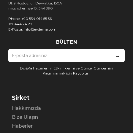
Ul. 9 Rostov, ul. Devyatka, 150A
moshchennye 13, 344090
Phone:
+90 534 014 55 56
Tel:
444 24 29
E-Posta:
info@evdema.com
BÜLTEN
→
Du&Ka Haberlerini, Etkinliklerini ve Güncel Gündemini
Kaçırmamak için Kaydolun!
Şirket
Hakkımızda
Bize Ulaşın
Haberler