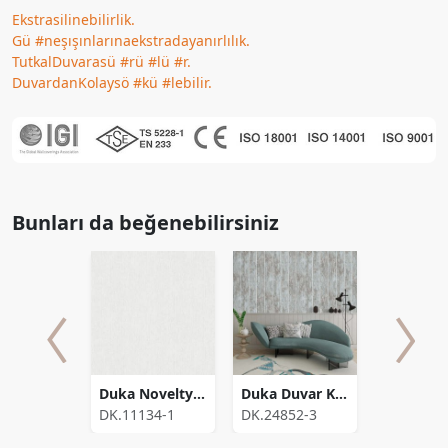
Ekstrasilinebilirlik.
Gü #neşışınlarınaekstradayanırlılık.
TutkalDuvarasü #rü #lü #r.
DuvardanKolaysö #kü #lebilir.
Bunları da beğenebilirsiniz
Pera
Duka Novelty Zet Fon ( 16,2816 m2 )
Duka Duvar Kagidi Voyage Roma F DK.24852-3 (10,653 m2)
880-4
DK.11134-1
DK.24852-3
DK.21250